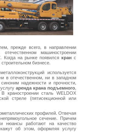
ем, прежде всего, в направлении
 отечественном машиностроении
". Когда на рынке появился
кран
с
 строительном бизнесе.
 металлоконструкций используется
и в отечественном, ни в западном
синоним надежности и прочности,
 услугу
аренда крана подъемного
,
. В краностроении сталь WELDOX
ской стреле (пятисекционной или
нометаллических профилей. Отвечая
непрямоугольное сечение. Причем
ти нюансы работают на качество
скажут об этом, оформляя услугу