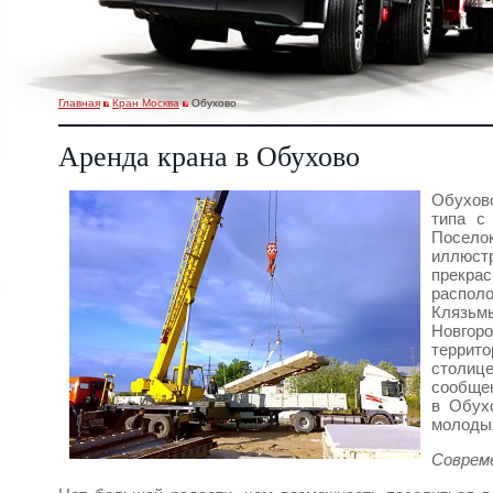
Главная
Кран Москва
Обухово
Аренда крана в Обухово
Обухов
типа с
Посел
иллюст
прекра
распо
Клязьм
Новгор
террит
столице
сообщен
в Обухо
молоды
Соврем