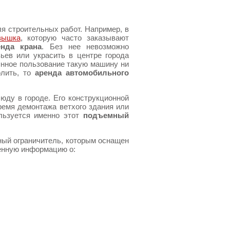
я строительных работ. Например, в
вышка
, которую часто заказывают
енда крана
. Без нее невозможно
ьев или украсить в центре города
янное пользование такую машину ни
олить, то
аренда автомобильного
юду в городе. Его конструкционной
ремя демонтажа ветхого здания или
ользуется именно этот
подъемный
ный ограничитель, которым оснащен
енную информацию о: