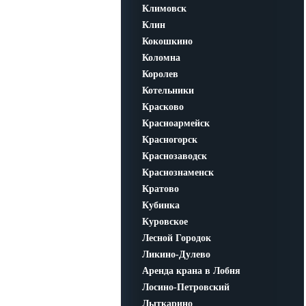
Климовск
Клин
Кокошкино
Коломна
Королев
Котельники
Красково
Красноармейск
Красногорск
Краснозаводск
Краснознаменск
Кратово
Кубинка
Куровское
Лесной Городок
Ликино-Дулево
Аренда крана в Лобня
Лосино-Петровский
Лыткарино