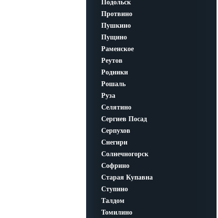
Подольск
Протвино
Пушкино
Пущино
Раменское
Реутов
Родники
Рошаль
Руза
Селятино
Сергиев Посад
Серпухов
Снегири
Солнечногорск
Софрино
Старая Купавна
Ступино
Талдом
Томилино