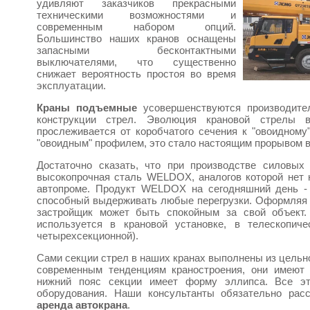
удивляют заказчиков прекрасными
техническими возможностями и
современным набором опций.
Большинство наших кранов оснащены
запасными бесконтактными
выключателями, что существенно
снижает вероятность простоя во время
эксплуатации.
Краны подъемные
усовершенствуются производител
конструкции стрел. Эволюция крановой стрелы в
прослеживается от коробчатого сечения к "овоидному
"овоидным" профилем, это стало настоящим прорывом в
Достаточно сказать, что при производстве силовых
высокопрочная сталь WELDOX, аналогов которой нет н
автопроме. Продукт WELDOX на сегодняшний день - 
способный выдерживать любые перегрузки. Оформляя
застройщик может быть спокойным за свой объект
используется в крановой установке, в телескопиче
четырехсекционной).
Сами секции стрел в наших кранах выполнены из цель
современным тенденциям краностроения, они имеют 
нижний пояс секции имеет форму эллипса. Все э
оборудования. Наши консультанты обязательно рас
аренда автокрана
.