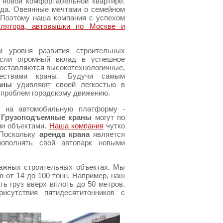
 новой комфортабельной квартире.
ода. Овеянные мечтами о семейном
 Поэтому наша компания с успехом
улятора, автовышки по Москве и
м уровня развития строительных
несли огромный вклад в успешное
поставляются высокотехнологичные,
чествами краны. Будучи самым
аны
удивляют своей легкостью в
 проблем городскому движению.
н
на автомобильную платформу -
.
Грузоподъемные краны
могут по
ми объектами.
Наша компания
чутко
 Поскольку
аренда крана
является
ополнять свой автопарк новыми
ажных строительных объектах. Мы
 от 14 до 100 тонн. Например, наш
ть груз вверх вплоть до 50 метров.
исутствия пятидесятитонников с