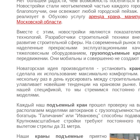
Нет большей радости, чем возможность поселиться в
Новостройки стали неотъемлемой частью каждого гор
благополучии, они освежают любой городской пейзаж.
реализует в Обухово услугу
аренда крана, манип
Московской области
.
Вместе с этим, новостройки являются показателе
технологий. Разработчики строительной техники в
развитие строительной сферы. На современный рынок 
наделенные прекрасными эксплуатационными ка
тяжеловесным оборудованием,
грузоподъемные кр
передвижении. Они мобильны и совершенно не создают
Новаторская идея производителя - установить
кра
сделала их использование максимально комфортным
нескольку раз в день курсировать между строительны
улавливает новейшие тенденции на крановом рынке.
нашей спецификой, то мы стремимся постоянно п
моделями.
Каждый наш
подъемный кран
прошел проверку на в
располагаем моделями автокранов с грузоподъемностью
богатырь "Галичанин" или "Ивановец" способны подава
Крупномасштабные стройки требуют постоянного пр
вылетом стрелы да 31 метра.
Наши
краны подъемные
приятно