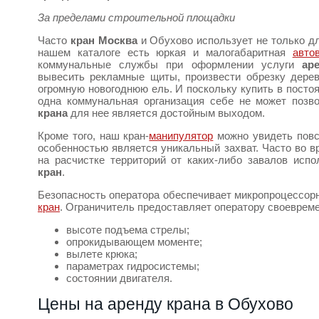
За пределами строительной площадки
Часто
кран Москва
и Обухово использует не только дл
нашем каталоге есть юркая и малогабаритная
авто
коммунальные службы при оформлении услуги
ар
вывесить рекламные щиты, произвести обрезку дерев
огромную новогоднюю ель. И поскольку купить в посто
одна коммунальная организация себе не может позв
крана
для нее является достойным выходом.
Кроме того, наш кран-
манипулятор
можно увидеть повс
особенностью является уникальный захват. Часто во в
на расчистке территорий от каких-либо завалов исп
кран
.
Безопасность оператора обеспечивает микропроцессор
кран
. Ограничитель предоставляет оператору своеврем
высоте подъема стрелы;
опрокидывающем моменте;
вылете крюка;
параметрах гидросистемы;
состоянии двигателя.
Цены на аренду крана в Обухово