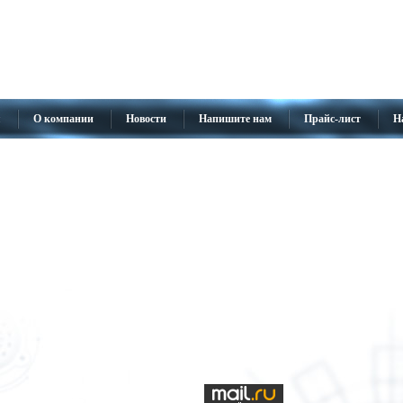
я
О компании
Новости
Напишите нам
Прайс-лист
Н